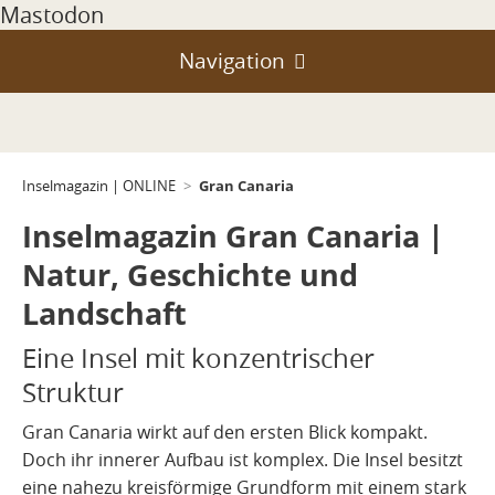
Mastodon
Navigation
Portal
Teneriffa
Geologie und Entstehung
Gran Canaria
Inselmagazin | ONLINE
>
Gran Canaria
Klima, Passate, Wetter und Jahreszeiten
Vulkanismus
Inselmagazin Gran Canaria |
La Palma
Vulkanismus auf Teneriffa
Natur- und Schutzgebiete
Natur, Geschichte und
Lanzarote
Landschaft
Vulkanismus auf Gran Canaria
Klein-Inseln & Felsen
Entstehung
Fuerteventura
Eine Insel mit konzentrischer
Geschichte und Atlantikraum
Vulkanismus auf La Palma
Landschaft
Struktur
La Gomera
Wirtschaft und Infrastruktur
Vulkanismus auf Lanzarote
Ausbrüche
Gran Canaria wirkt auf den ersten Blick kompakt.
El Hierro
Doch ihr innerer Aufbau ist komplex. Die Insel besitzt
Vulkanismus auf Fuerteventura
Alltag und Orientierung
Gegenwart
La Graciosa
eine nahezu kreisförmige Grundform mit einem stark