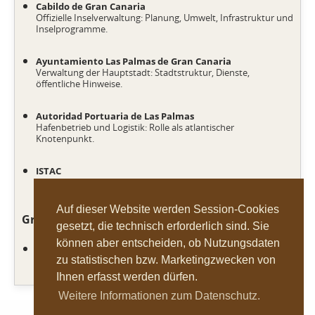
Cabildo de Gran Canaria
Offizielle Inselverwaltung: Planung, Umwelt, Infrastruktur und
Inselprogramme.
Ayuntamiento Las Palmas de Gran Canaria
Verwaltung der Hauptstadt: Stadtstruktur, Dienste,
öffentliche Hinweise.
Autoridad Portuaria de Las Palmas
Hafenbetrieb und Logistik: Rolle als atlantischer
Knotenpunkt.
ISTAC
Statistikgrundlagen zur Einordnung von Struktur, Branchen
und Entwicklung.
Auf dieser Website werden Session-Cookies
Grundlagen im Portal
gesetzt, die technisch erforderlich sind. Sie
können aber entscheiden, ob Nutzungsdaten
Wirtschaft und Infrastruktur
zu statistischen bzw. Marketingzwecken von
Häfen, Achsen und Versorgung als Systemlogik der Insel.
Ihnen erfasst werden dürfen.
Weitere Informationen zum Datenschutz.