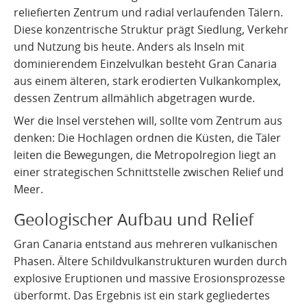
Vulkanismus auf La Gomera
Kultur und Alltag
Quellen
reliefierten Zentrum und radial verlaufenden Tälern.
Diese konzentrische Struktur prägt Siedlung, Verkehr
Vulkanismus auf El Hierro
und Nutzung bis heute. Anders als Inseln mit
dominierendem Einzelvulkan besteht Gran Canaria
Vulkanismus auf La Graciosa
aus einem älteren, stark erodierten Vulkankomplex,
dessen Zentrum allmählich abgetragen wurde.
Wer die Insel verstehen will, sollte vom Zentrum aus
denken: Die Hochlagen ordnen die Küsten, die Täler
leiten die Bewegungen, die Metropolregion liegt an
einer strategischen Schnittstelle zwischen Relief und
Meer.
Geologischer Aufbau und Relief
Gran Canaria entstand aus mehreren vulkanischen
Phasen. Ältere Schildvulkanstrukturen wurden durch
explosive Eruptionen und massive Erosionsprozesse
überformt. Das Ergebnis ist ein stark gegliedertes