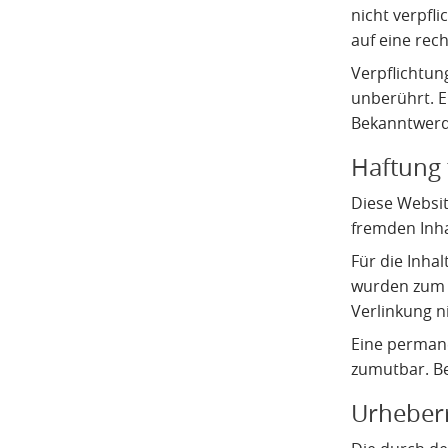
nicht verpfl
auf eine rech
Verpflichtun
unberührt. E
Bekanntwerd
Haftung 
Diese Websit
fremden Inh
Für die Inhal
wurden zum Z
Verlinkung n
Eine permane
zumutbar. B
Urheber