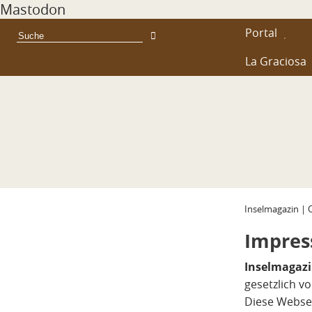
Mastodon
Portal
La Graciosa
Inselmagazin |
Impre
Inselmagazi
gesetzlich v
Diese Webse