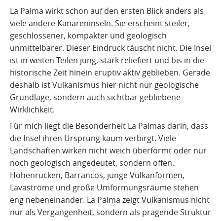
Vulkanismus auf La Gomera
Kultur und Alltag
Quellen
La Palma wirkt schon auf den ersten Blick anders als
viele andere Kanareninseln. Sie erscheint steiler,
Vulkanismus auf El Hierro
geschlossener, kompakter und geologisch
unmittelbarer. Dieser Eindruck täuscht nicht. Die Insel
Vulkanismus auf La Graciosa
ist in weiten Teilen jung, stark reliefiert und bis in die
historische Zeit hinein eruptiv aktiv geblieben. Gerade
deshalb ist Vulkanismus hier nicht nur geologische
Grundlage, sondern auch sichtbar gebliebene
Wirklichkeit.
Für mich liegt die Besonderheit La Palmas darin, dass
die Insel ihren Ursprung kaum verbirgt. Viele
Landschaften wirken nicht weich überformt oder nur
noch geologisch angedeutet, sondern offen.
Höhenrücken, Barrancos, junge Vulkanformen,
Lavaströme und große Umformungsräume stehen
eng nebeneinander. La Palma zeigt Vulkanismus nicht
nur als Vergangenheit, sondern als prägende Struktur