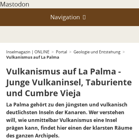
Mastodon
Navigation
Portal
Teneriffa
Geologie und Entstehung
Inselmagazin | ONLINE
>
Portal
>
Geologie und Entstehung
>
Vulkanismus auf La Palma
Gran Canaria
Klima, Passate, Wetter und Jahreszeiten
Vulkanismus
Vulkanismus auf La Palma -
La Palma
Vulkanismus auf Teneriffa
Natur- und Schutzgebiete
Junge Vulkaninsel, Taburiente
Lanzarote
Vulkanismus auf Gran Canaria
Klein-Inseln & Felsen
Entstehung
und Cumbre Vieja
Fuerteventura
Geschichte und Atlantikraum
Vulkanismus auf La Palma
Landschaft
La Palma gehört zu den jüngsten und vulkanisch
La Gomera
deutlichsten Inseln der Kanaren. Wer verstehen
Wirtschaft und Infrastruktur
Vulkanismus auf Lanzarote
Ausbrüche
will, wie unmittelbar Vulkanismus eine Insel
El Hierro
prägen kann, findet hier einen der klarsten Räume
Vulkanismus auf Fuerteventura
Alltag und Orientierung
Gegenwart
La Graciosa
des ganzen Archipels.