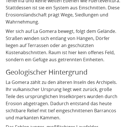
Teneriffa und keine weiten Ebenen wie Fuerteventura.
Vulkanismus auf La Gomera
Kultur und Alltag
Quellen
Stattdessen ist sie ein System aus Einschnitten. Diese
Erosionslandschaft prägt Wege, Siedlungen und
Vulkanismus auf El Hierro
Wahrnehmung.
Vulkanismus auf La Graciosa
Wer sich auf La Gomera bewegt, folgt dem Gelände.
Straßen winden sich entlang von Hängen, Dörfer
liegen auf Terrassen oder an geschützten
Küstenabschnitten. Raum ist hier kein offenes Feld,
sondern ein Gefüge aus getrennten Einheiten.
Geologischer Hintergrund
La Gomera zählt zu den älteren Inseln des Archipels.
Ihr vulkanischer Ursprung liegt weit zurück, große
Teile des ursprünglichen Inselkörpers wurden durch
Erosion abgetragen. Dadurch entstand das heute
sichtbare Relief mit tief eingeschnittenen Barrancos
und markanten Kämmen.
Das Fehlen junger, großflächiger Lavafelder