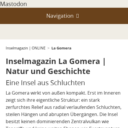
Mastodon
Navigation
Portal
Teneriffa
Geologie und Entstehung
La Gomera
Inselmagazin | ONLINE
>
Gran Canaria
Klima, Passate, Wetter und Jahreszeiten
Vulkanismus
Inselmagazin La Gomera |
La Palma
Vulkanismus auf Teneriffa
Natur- und Schutzgebiete
Natur und Geschichte
Lanzarote
Vulkanismus auf Gran Canaria
Klein-Inseln & Felsen
Entstehung
Eine Insel aus Schluchten
Fuerteventura
La Gomera wirkt von außen kompakt. Erst im Inneren
Geschichte und Atlantikraum
Vulkanismus auf La Palma
Landschaft
zeigt sich ihre eigentliche Struktur: ein stark
La Gomera
Wirtschaft und Infrastruktur
Vulkanismus auf Lanzarote
Ausbrüche
zerfurchtes Relief aus radial verlaufenden Schluchten,
El Hierro
steilen Hängen und abrupten Übergängen. Die Insel
Vulkanismus auf Fuerteventura
Alltag und Orientierung
Gegenwart
besitzt keinen dominierenden Zentralvulkan wie
La Graciosa