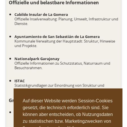
Offizielle und belastbare Informationen
Cabildo Insular de La Gomera
Offizielle Inselverwaltung: Planung, Umwelt, Infrastruktur und
Dienste.
Ayuntamiento de San Sebastián de La Gomera
Kommunale Verwaltung der Hauptstadt: Struktur, Hinweise
und Projekte.
Nationalpark Garajonay
Offizielle Informationen zu Schutzstatus, Naturraum und
Besuchsrahmen.
ISTAC
Statistikgrundlagen zur Einordnung von Struktur und
Entwicklung.
Grundlagen im Portal
Auf dieser Website werden Session-Cookies
gesetzt, die technisch erforderlich sind. Sie
Natur und Schutzgebiete
können aber entscheiden, ob Nutzungsdaten
Höhenstufen, Endemismus und Schutzlogik als systemischer
zu statistischen bzw. Marketingzwecken von
Hintergrund.