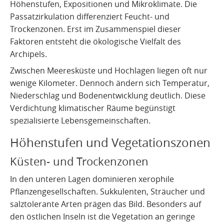
Höhenstufen, Expositionen und Mikroklimate. Die
Vulkanismus auf La Gomera
Kultur und Alltag
Quellen
Passatzirkulation differenziert Feucht- und
Trockenzonen. Erst im Zusammenspiel dieser
Vulkanismus auf El Hierro
Faktoren entsteht die ökologische Vielfalt des
Vulkanismus auf La Graciosa
Archipels.
Zwischen Meeresküste und Hochlagen liegen oft nur
wenige Kilometer. Dennoch ändern sich Temperatur,
Niederschlag und Bodenentwicklung deutlich. Diese
Verdichtung klimatischer Räume begünstigt
spezialisierte Lebensgemeinschaften.
Höhenstufen und Vegetationszonen
Küsten- und Trockenzonen
In den unteren Lagen dominieren xerophile
Pflanzengesellschaften. Sukkulenten, Sträucher und
salztolerante Arten prägen das Bild. Besonders auf
den östlichen Inseln ist die Vegetation an geringe