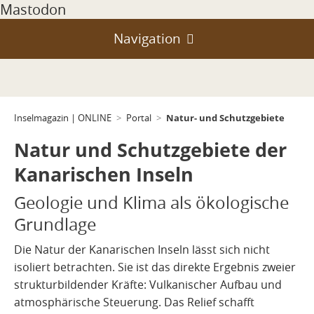
Mastodon
Navigation
Portal
Teneriffa
Geologie und Entstehung
Natur- und Schutzgebiete
Inselmagazin | ONLINE
>
Portal
>
Gran Canaria
Klima, Passate, Wetter und Jahreszeiten
Vulkanismus
Natur und Schutzgebiete der
La Palma
Vulkanismus auf Teneriffa
Natur- und Schutzgebiete
Kanarischen Inseln
Lanzarote
Vulkanismus auf Gran Canaria
Klein-Inseln & Felsen
Entstehung
Geologie und Klima als ökologische
Fuerteventura
Grundlage
Geschichte und Atlantikraum
Vulkanismus auf La Palma
Landschaft
La Gomera
Die Natur der Kanarischen Inseln lässt sich nicht
Wirtschaft und Infrastruktur
Vulkanismus auf Lanzarote
Ausbrüche
isoliert betrachten. Sie ist das direkte Ergebnis zweier
El Hierro
strukturbildender Kräfte: Vulkanischer Aufbau und
Vulkanismus auf Fuerteventura
Alltag und Orientierung
Gegenwart
atmosphärische Steuerung. Das Relief schafft
La Graciosa